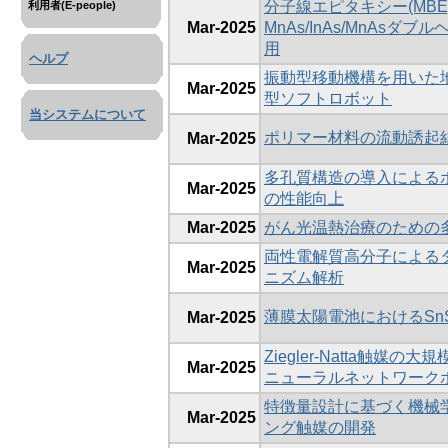
分子線エピタキシー(MBE)
利用者(E-people)
Mar-2025
MnAs/InAs/MnAs
用
ヘルプ
振動型移動機構を用いた
Mar-2025
型ソフトロボット
当システムについて
ポリマー材料の流動誘起
Mar-2025
多孔質構造の導入による
Mar-2025
の性能向上
Mar-2025
がん光温熱治療のための
両性電解質高分子による
Mar-2025
ニズム解析
薄膜太陽電池におけるSn
Mar-2025
Ziegler-Natta触
Mar-2025
ニューラルネットワーク
特徴量設計に基づく機械
Mar-2025
ング触媒の開発