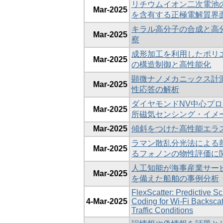
リチウムイオン二次電池
Mar-2025
を含有する正極電解質界
キラル高分子の合成と高
Mar-2025
察
成形加工を利用したポリ
Mar-2025
の構造制御と高性能化
顕微ナノメカニックス計
Mar-2025
性応答の解析
ダイヤモンドNV中心プ
Mar-2025
所磁気センシング・イメ
Mar-2025
傾斜をつけた高性能エラ
ラマン散乱分光法による
Mar-2025
るフォノンの物性評価に
人工知能が海事産業サー
Mar-2025
を備えた船舶の事例分析
FlexScatter: Predictive S
4-Mar-2025
Coding for Wi-Fi Backsca
Traffic Conditions