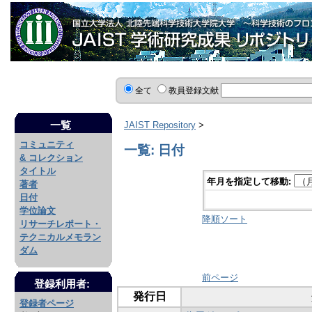
全て
教員登録文献
一覧
JAIST Repository
>
コミュニティ
一覧: 日付
& コレクション
タイトル
年月を指定して移動:
著者
日付
学位論文
降順ソート
リサーチレポート・
テクニカルメモラン
ダム
前ページ
登録利用者:
発行日
登録者ページ