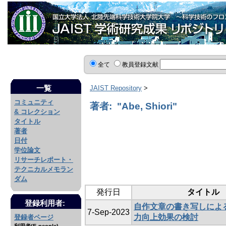
全て
教員登録文献
一覧
JAIST Repository
>
コミュニティ
著者: "Abe, Shiori"
& コレクション
タイトル
著者
日付
学位論文
リサーチレポート・
テクニカルメモラン
ダム
発行日
タイトル
登録利用者:
自作文章の書き写しによ
7-Sep-2023
力向上効果の検討
登録者ページ