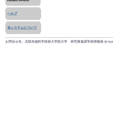
利用者(E-people)
ヘルプ
当システムについて
お問合せ先 : 北陸先端科学技術大学院大学 研究推進課学術情報係 (ir-sys[at]ml.