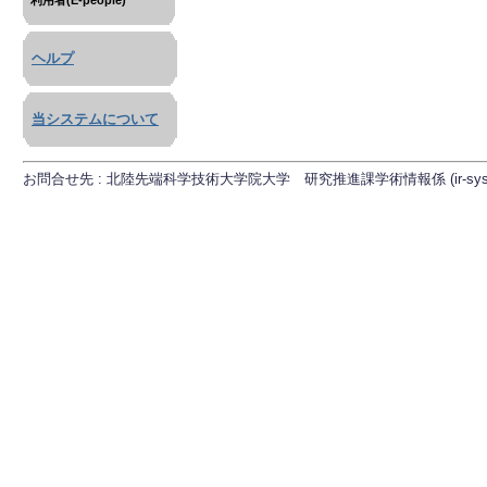
利用者(E-people)
ヘルプ
当システムについて
お問合せ先 : 北陸先端科学技術大学院大学 研究推進課学術情報係 (ir-sys[at]ml.