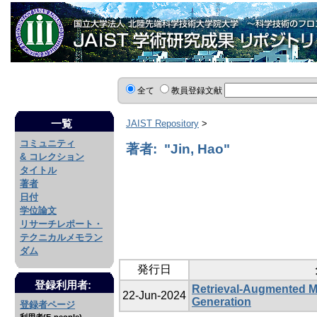
全て
教員登録文献
一覧
JAIST Repository
>
コミュニティ
著者: "Jin, Hao"
& コレクション
タイトル
著者
日付
学位論文
リサーチレポート・
テクニカルメモラン
ダム
発行日
登録利用者:
Retrieval-Augmented Mu
22-Jun-2024
Generation
登録者ページ