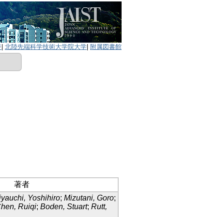
ジ
|
北陸先端科学技術大学院大学
|
附属図書館
著者
yauchi, Yoshihiro
;
Mizutani, Goro
;
hen, Ruiqi
;
Boden, Stuart
;
Rutt,