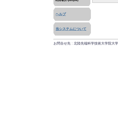
利用者(E-people)
ヘルプ
当システムについて
お問合せ先 : 北陸先端科学技術大学院大学 研究推進課