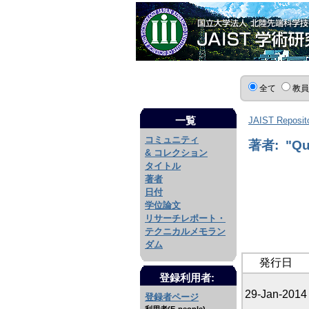
全て
教
一覧
JAIST Reposit
コミュニティ
著者: "Qu
& コレクション
タイトル
著者
日付
学位論文
リサーチレポート・
テクニカルメモラン
ダム
発行日
登録利用者:
29-Jan-2014
登録者ページ