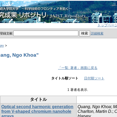
トップペー
員登録文献
詳細検索
ory
>
ang, Ngo Khoa"
「一覧: 著者」画面に戻る
タイトル順ソート
日付順ソート
1 著者名表示.
タイトル
Optical second harmonic generation
Quang, Ngo Khoa
;
Mi
from V-shaped chromium nanohole
Charlton, Martin D.
;
C
arrays
Harvey