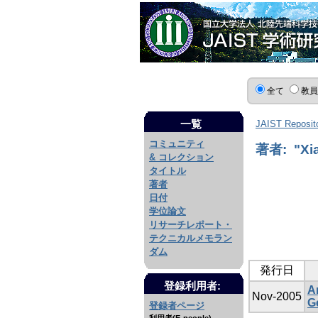
全て
教
一覧
JAIST Reposit
コミュニティ
著者: "Xi
& コレクション
タイトル
著者
日付
学位論文
リサーチレポート・
テクニカルメモラン
ダム
発行日
登録利用者:
A
Nov-2005
G
登録者ページ