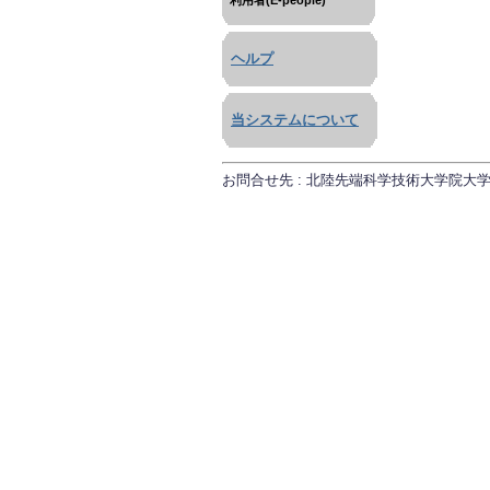
利用者(E-people)
ヘルプ
当システムについて
お問合せ先 : 北陸先端科学技術大学院大学 研究推進課