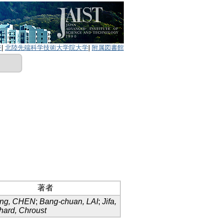
ジ
|
北陸先端科学技術大学院大学
|
附属図書館
著者
ong, CHEN
;
Bang-chuan, LAI
;
Jifa,
hard, Chroust