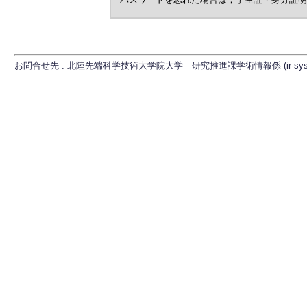
お問合せ先 : 北陸先端科学技術大学院大学 研究推進課学術情報係 (ir-sys[at]ml.