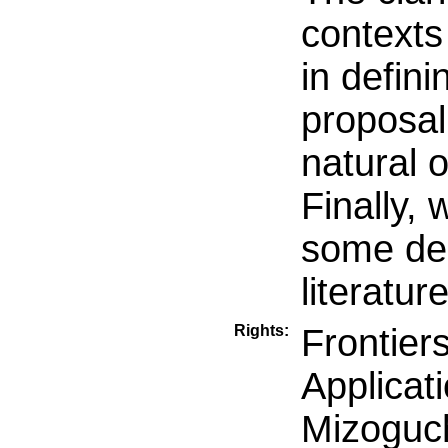
contexts 
in defin
proposal 
natural o
Finally,
some des
literature
Rights:
Frontiers
Applicat
Mizoguch