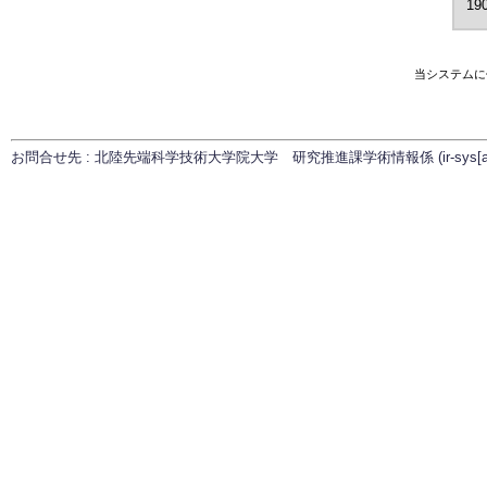
190
当システムに
お問合せ先 : 北陸先端科学技術大学院大学 研究推進課学術情報係 (ir-sys[at]ml.ja