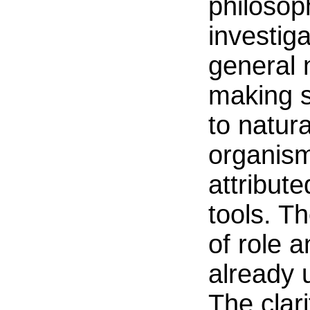
philosop
investiga
general 
making s
to natura
organism
attribute
tools. T
of role a
already u
The clari