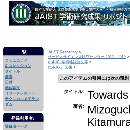
一覧
JAIST Repository
>
サービスサイエンス研究センター 2012～2019
>
コミュニティ
z14-10. 学術雑誌論文等
>
& コレクション
z14-10-2. 図書
>
タイトル
著者
このアイテムの引用には次の識別
日付
学位論文
Towards 
タイトル:
リサーチレポート・
テクニカルメモラン
ダム
Mizoguch
著者:
Kitamura
登録利用者:
登録者ページ