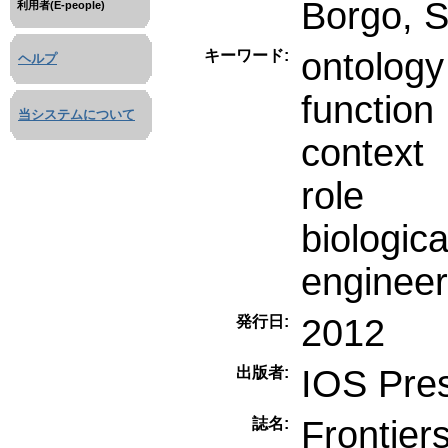
Borgo, S
利用者(E-people)
ontology
キーワード:
ヘルプ
function
当システムについて
context
role
biologica
engineer
2012
発行日:
IOS Pre
出版者:
Frontiers
誌名: