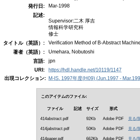
Mar-1998
発行日:
記述:
Supervisor:二木 厚吉
情報科学研究科
修士
Verification Method of B-Abstract Machi
タイトル（英語）:
Umehara, Nobutoshi
著者（英語）:
jpn
言語:
URI:
https://hdl.handle.net/10119/1147
出現コレクション:
M-IS. 1997年度(H09) (Jun.1997 - Mar.199
このアイテムのファイル:
ファイル
記述
サイズ
形式
414abstract.pdf
92Kb
Adobe PDF
見る/
414jabstract.pdf
50Kb
Adobe PDF
見る/
414paper.pdf
662Kb
Adobe PDF
見る/