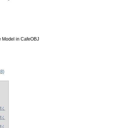
ne Model in CafeOBJ
8)
開く
開く
開く