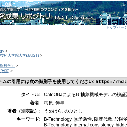
トップペー
ory
>
学技術大学院大学(JAIST)
>
>
（情報科学）
>
(H09)
>
https://hdl
テムの引用には次の識別子を使用してください:
タイトル:
CafeOBJによるB-抽象機械モデルの検
著者:
梅原, 伸年
著者（別表記）:
うめはら, のぶとし
キーワード:
B-Technology, 無矛盾性, 隠蔽代数, 
B-Technology, internal consistency, hidd