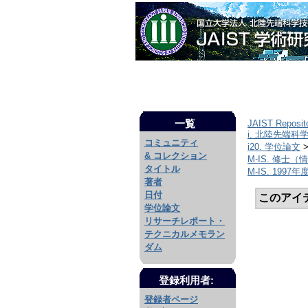
一覧
JAIST Reposit
i. 北陸先端科
コミュニティ
i20. 学位論文
& コレクション
M-IS. 修士
タイトル
M-IS. 1997年度
著者
日付
このアイ
学位論文
リサーチレポート・
テクニカルメモラン
ダム
登録利用者:
登録者ページ