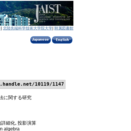
ジ
|
北陸先端科学技術大学院大学
|
附属図書館
.handle.net/10119/1147
証法に関する研究
段階的詳細化, 投影演算
en algebra