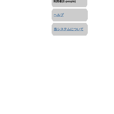
利用者(E-people)
ヘルプ
当システムについて