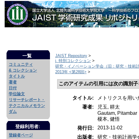
一覧
JAIST Repository
>
j. 特別コレクション
>
コミュニティ
研究・イノベーション学会（旧：研究・技術
& コレクション
2013年 <第28回>
>
タイトル
著者
このアイテムの引用には次の識別子
日付
学位論文
タイトル:
メトリクスを用い
リサーチレポート・
テクニカルメモラン
著者:
児玉, 耕太
ダム
Gautam, Pitambar
榎本, 健悟
登録利用者:
2013-11-02
発行日:
登録者ページ
出版者:
研究・技術計画学