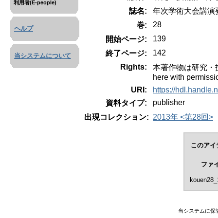
利用者(E-people)
誌名:
年次学術大会講演
28
巻:
ヘルプ
139
開始ページ:
142
終了ページ:
当システムについて
Rights:
本著作物は研究・技術計
here with permissi
URI:
https://hdl.handle
publisher
資料タイプ:
出現コレクション:
2013年 <第28回>
このアイ
ファ
kouen28_
当システムに保