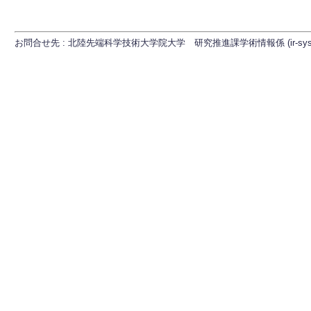
お問合せ先 : 北陸先端科学技術大学院大学 研究推進課学術情報係 (ir-sys[at]ml.