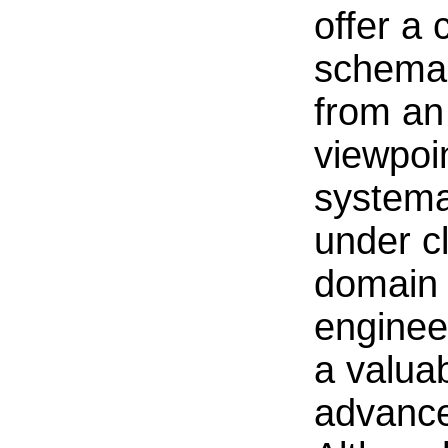
offer a
schema 
from an
viewpoi
systema
under c
domain 
enginee
a valua
advance