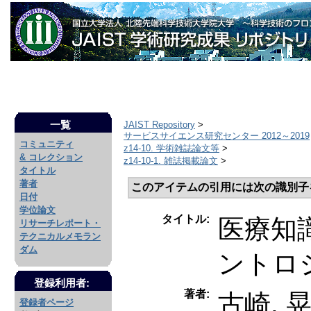
一覧
JAIST Repository
>
サービスサイエンス研究センター 2012～2019
コミュニティ
z14-10. 学術雑誌論文等
>
& コレクション
z14-10-1. 雑誌掲載論文
>
タイトル
著者
このアイテムの引用には次の識別子
日付
学位論文
タイトル:
医療知
リサーチレポート・
テクニカルメモラン
ダム
ントロジー
登録利用者:
著者:
古崎, 
登録者ページ