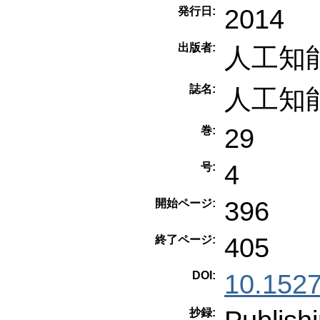
2014
発行日:
出版者:
人工知
誌名:
人工知
29
巻:
4
号:
396
開始ページ:
405
終了ページ:
DOI:
10.1527
抄録: