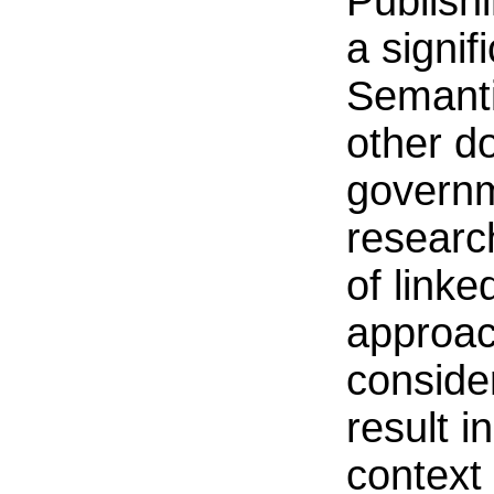
Publishi
a signif
Semanti
other d
governm
researc
of linke
approac
conside
result i
context 