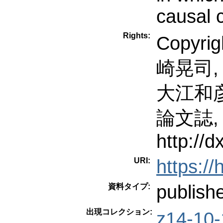
causal 
Rights:
Copyri
崎晃司,
大江和彦
論文誌, 2
http://d
URI:
https:/
publish
資料タイプ:
出現コレクション:
z14-10