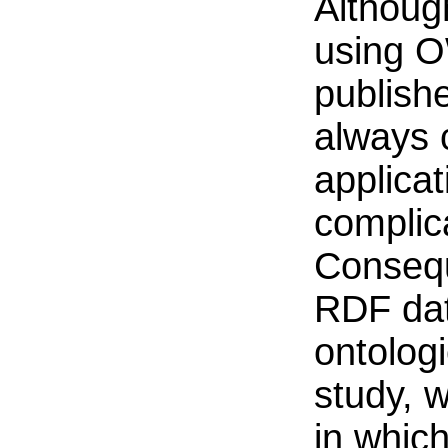
Althoug
using O
publishe
always 
applica
complic
Consequ
RDF dat
ontolog
study, 
in whic