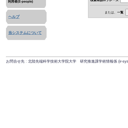
利用者(E-people)
または、
一覧
ヘルプ
当システムについて
お問合せ先 : 北陸先端科学技術大学院大学 研究推進課学術情報係 (ir-sys[at]ml.