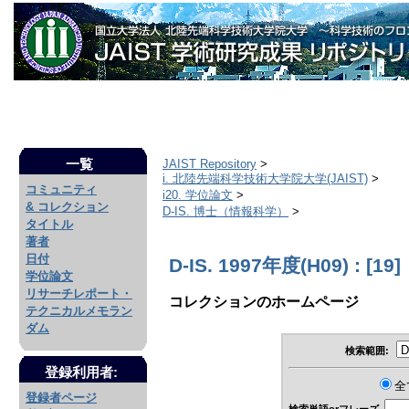
一覧
JAIST Repository
>
i. 北陸先端科学技術大学院大学(JAIST)
>
コミュニティ
i20. 学位論文
>
& コレクション
D-IS. 博士（情報科学）
>
タイトル
著者
日付
D-IS. 1997年度(H09) : [19]
学位論文
リサーチレポート・
コレクションのホームページ
テクニカルメモラン
ダム
検索範囲:
登録利用者:
全
登録者ページ
検索単語orフレーズ