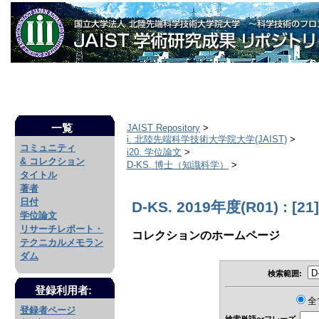
一覧
JAIST Repository
>
i. 北陸先端科学技術大学院大学(JAIST)
>
コミュニティ
i20. 学位論文
>
& コレクション
D-KS. 博士（知識科学）
>
タイトル
著者
日付
D-KS. 2019年度(R01) : [21]
学位論文
リサーチレポート・
コレクションのホームページ
テクニカルメモラン
ダム
検索範囲:
登録利用者:
全
登録者ページ
検索単語orフレーズ