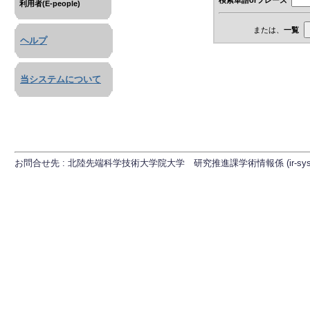
利用者(E-people)
または、
一覧
ヘルプ
当システムについて
お問合せ先 : 北陸先端科学技術大学院大学 研究推進課学術情報係 (ir-sys[at]ml.