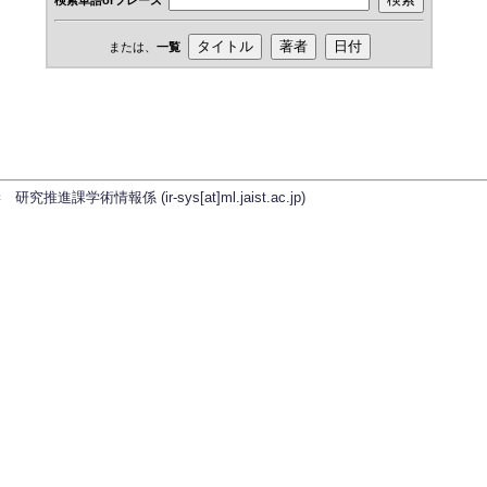
または、
一覧
学術情報係 (ir-sys[at]ml.jaist.ac.jp)