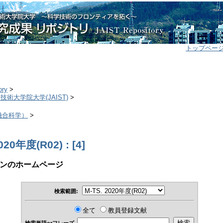
トップペー
ory
>
学技術大学院大学(JAIST)
>
>
（融合科学）
>
020年度(R02) : [4]
ンのホームページ
検索範囲:
全て
教員登録文献
検索単語orフレーズ