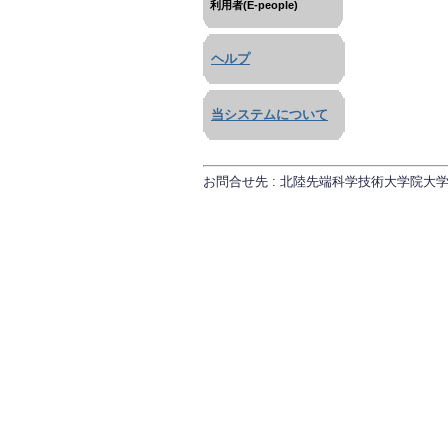
利用者(E-people)
ヘルプ
当システムについて
お問合せ先 : 北陸先端科学技術大学院大学 研究推進課