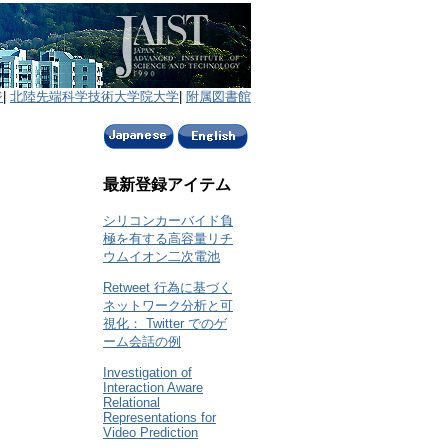
ジ
|
北陸先端科学技術大学院大学
|
附属図書館
最新登録アイテム
シリコンカーバイド負
極を有する高容量リチ
ウムイオン二次電池
Retweet 行為に基づく
ネットワーク分析と可
視化： Twitter でのゲ
ーム会話の例
Investigation of
Interaction Aware
Relational
Representations for
Video Prediction