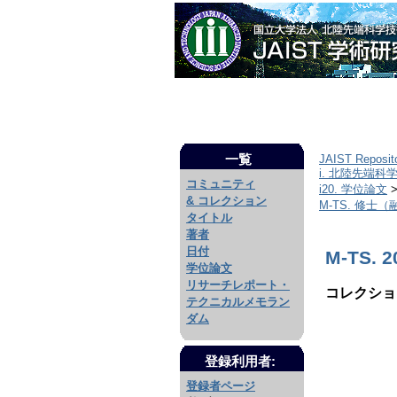
一覧
JAIST Reposit
i. 北陸先端科
コミュニティ
i20. 学位論文
& コレクション
M-TS. 修士
タイトル
著者
日付
M-TS. 2
学位論文
リサーチレポート・
コレクショ
テクニカルメモラン
ダム
登録利用者:
登録者ページ