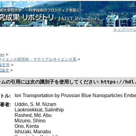
トップペー
ory
>
ルサイエンス研究科・マテリアルサイエンス系
>
誌論文等
>
掲載論文
>
https://hdl
テムの引用には次の識別子を使用してください:
Ion Transportation by Prussian Blue Nanoparticles Emb
トル:
Uddin, S. M. Nizam
著者:
Laokroekkiat, Salinthip
Rashed, Md. Abu
Mizuno, Shino
Ono, Kenta
Ishizaki, Manabu