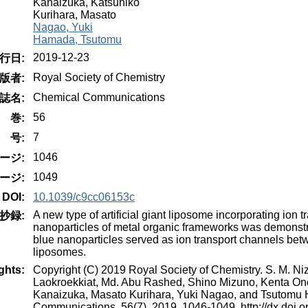
Kanaizuka, Katsuhiko
Kurihara, Masato
Nagao, Yuki
Hamada, Tsutomu
2019-12-23
行日:
Royal Society of Chemistry
版者:
Chemical Communications
誌名:
56
巻:
7
号:
1046
ージ:
1049
ージ:
DOI:
10.1039/c9cc06153c
A new type of artificial giant liposome incorporating ion
抄録:
nanoparticles of metal organic frameworks was demonstr
blue nanoparticles served as ion transport channels bet
liposomes.
ghts:
Copyright (C) 2019 Royal Society of Chemistry. S. M. Ni
Laokroekkiat, Md. Abu Rashed, Shino Mizuno, Kenta Ono
Kanaizuka, Masato Kurihara, Yuki Nagao, and Tsutomu
Communications, 56(7), 2019, 1046-1049. http://dx.doi.