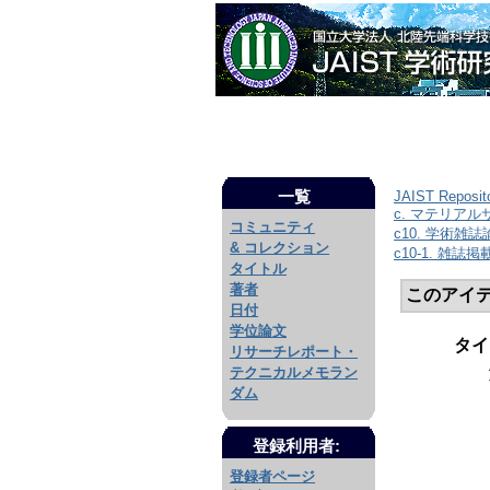
一覧
JAIST Reposit
c. マテリア
コミュニティ
c10. 学術雑
& コレクション
c10-1. 雑誌
タイトル
著者
このアイ
日付
学位論文
タイ
リサーチレポート・
テクニカルメモラン
ダム
登録利用者:
登録者ページ