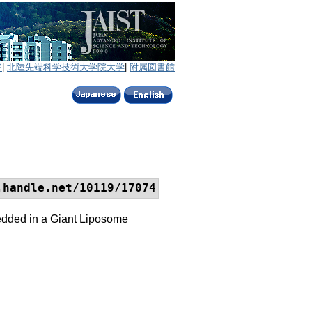
ジ
|
北陸先端科学技術大学院大学
|
附属図書館
.handle.net/10119/17074
edded in a Giant Liposome