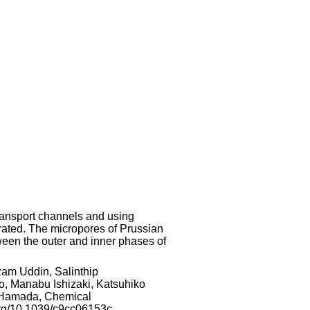
 transport channels and using
ated. The micropores of Prussian
ween the outer and inner phases of
zam Uddin, Salinthip
, Manabu Ishizaki, Katsuhiko
 Hamada, Chemical
org/10.1039/c9cc06153c.