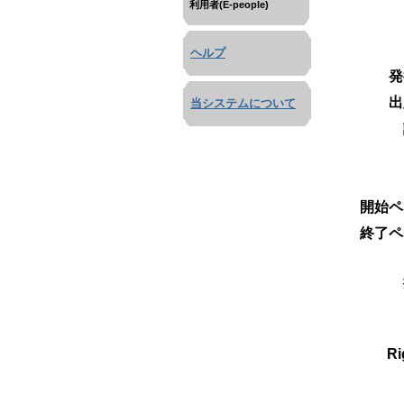
利用者(E-people)
ヘルプ
発
出
当システムについて
開始ペ
終了ペ
Ri