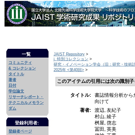
一覧
JAIST Repository
>
j. 特別コレクション
>
コミュニティ
研究・イノベーション学会（旧：研究・技術
& コレクション
2025年 <第40回>
>
タイトル
著者
このアイテムの引用には次の識別子
日付
学位論文
タイトル:
書誌情報分析から
リサーチレポート・
向けて
テクニカルメモラン
ダム
著者:
渡辺, 友紀子
村山, 綾子
桝屋, 啓志
登録利用者:
冨田, 英美
登録者ページ