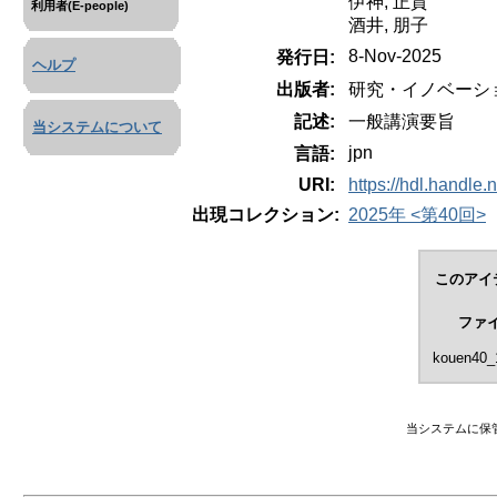
伊神, 正貫
利用者(E-people)
酒井, 朋子
8-Nov-2025
発行日:
ヘルプ
出版者:
研究・イノベーシ
記述:
一般講演要旨
当システムについて
jpn
言語:
URI:
https://hdl.handle
出現コレクション:
2025年 <第40回>
このアイ
ファ
kouen40_
当システムに保