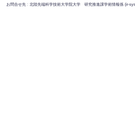
お問合せ先 : 北陸先端科学技術大学院大学 研究推進課学術情報係 (ir-sys[at]ml.