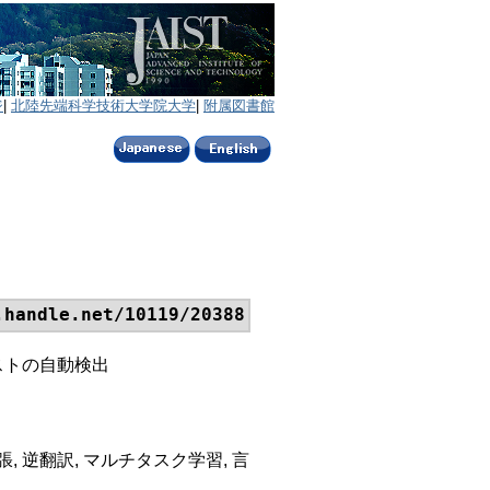
ジ
|
北陸先端科学技術大学院大学
|
附属図書館
.handle.net/10119/20388
ストの自動検出
, 逆翻訳, マルチタスク学習, 言