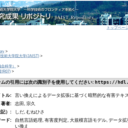
トップペー
ory
>
学技術大学院大学(JAIST)
>
>
（融合科学）
>
度(R07)
>
https://hdl
テムの引用には次の識別子を使用してください:
イトル:
言い換えによるデータ拡張に基づく暗黙的な有害テキ
著者:
志田, 宗久
記）:
しだ, むねひさ
ード:
自然言語処理, 有害度判定, 大規模言語モデル, データ拡張
い換え