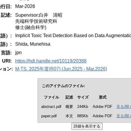
Mar-2026
発行日:
記述:
Supervisor:白井 清昭
先端科学技術研究科
修士(融合科学)
Implicit Toxic Text Detection Based on Data Augmentat
語）:
Shida, Munehisa
語）:
jpn
言語:
URI:
https://hdl.handle.net/10119/20388
ョン:
M-TS. 2025年度(R07) (Jun.2025 - Mar.2026)
このアイテムのファイル:
ファイル
記述
サイズ
形式
abstract.pdf
概要
244Kb
Adobe PDF
見る/開
paper.pdf
本文
885Kb
Adobe PDF
見る/開