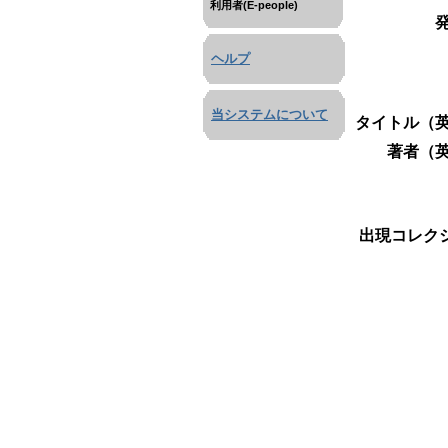
利用者(E-people)
ヘルプ
当システムについて
タイトル（英
著者（英
出現コレクシ