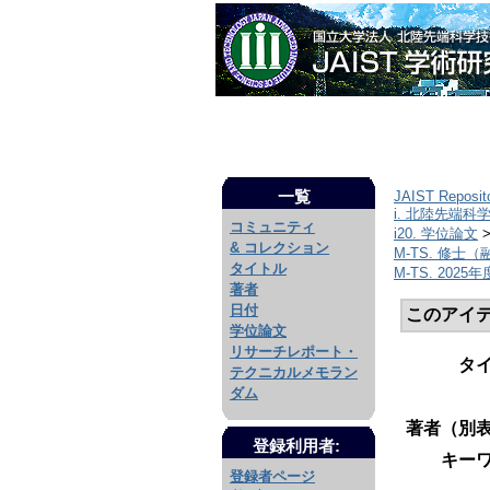
一覧
JAIST Reposit
i. 北陸先端科
コミュニティ
i20. 学位論文
& コレクション
M-TS. 修士
タイトル
M-TS. 2025年
著者
日付
このアイ
学位論文
リサーチレポート・
タ
テクニカルメモラン
ダム
著者（別表
登録利用者:
キーワ
登録者ページ