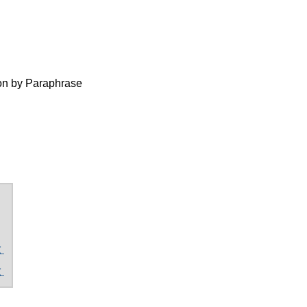
ion by Paraphrase
く
く