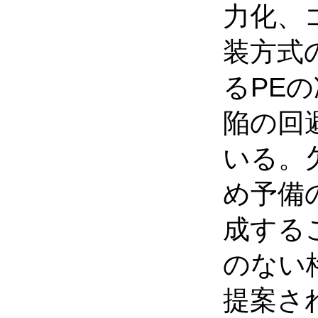
力化、
装方式
るPE
陥の回
いる。
め予備
成する
のない
提案さ