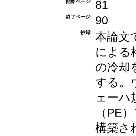
81
開始ページ:
90
終了ページ:
抄録:
本論文
による
の冷却
する。
ェーハ
（PE
構築さ