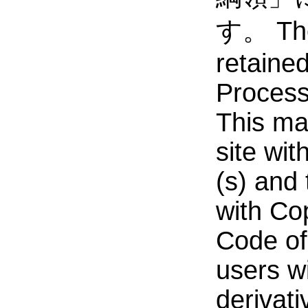
す。 The 
retaine
Process
This mat
site wi
(s) and
with Co
Code of 
users w
derivati