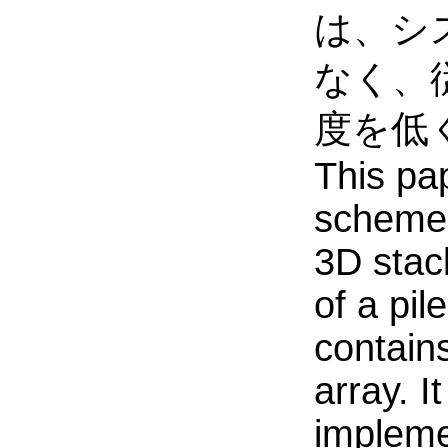
は、シ
なく、
度を低
This pa
scheme 
3D stac
of a pi
contain
array. I
impleme