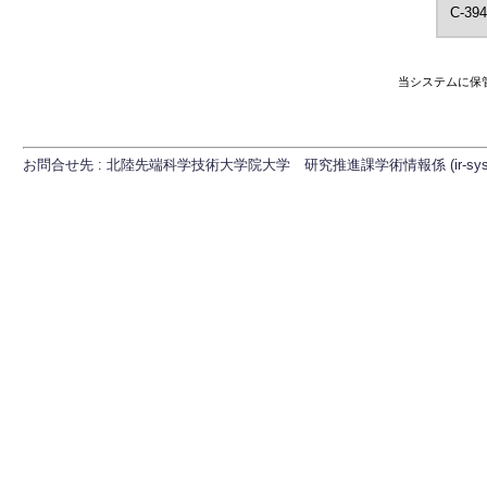
C-394
当システムに保
お問合せ先 : 北陸先端科学技術大学院大学 研究推進課学術情報係 (ir-sys[at]ml.