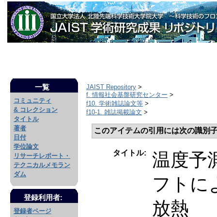
一覧
JAIST Repository
>
f. 情報社会基盤研究センター
>
コミュニティ
f10. 学術雑誌論文等
>
& コレクション
f10-1. 雑誌掲載論文
>
タイトル
著者
このアイテムの引用には次の識別子
日付
学位論文
タイトル:
温度予
リサーチレポート・
テクニカルメモラン
ダム
フトに
登録利用者:
放熱
登録者ページ