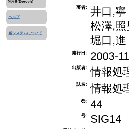
利用者(E-people)
著者:
井口,寧
ヘルプ
松澤,照
当システムについて
堀口,進
2003-1
発行日:
出版者:
情報処
誌名:
情報処
44
巻:
SIG14
号: