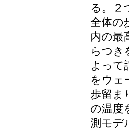
る。２
全体の
内の最
らつき
よって
をウェ
歩留ま
の温度
測モデ