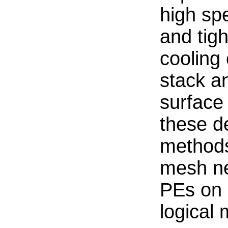
high sp
and tigh
cooling 
stack a
surface
these d
methods 
mesh ne
PEs on 
logical