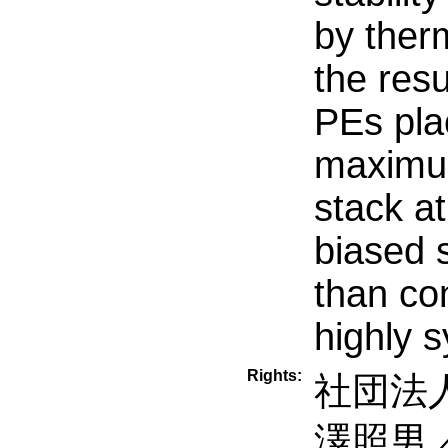
by ther
the resu
PEs pl
maximum
stack at
biased 
than co
highly s
Rights:
社団法人
澤照男