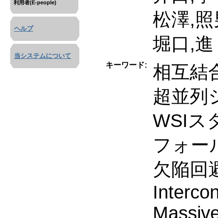
利用者(E-people)
松澤,照
ヘルプ
堀口,進
当システムについて
キーワード:
相互結
超並列
WSIス
フォー
欠陥回
Interco
Massive