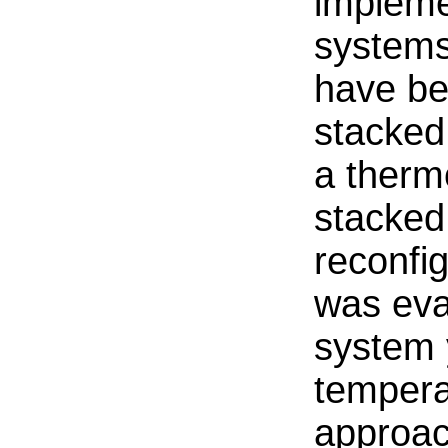
impleme
systems
have be
stacked
a therm
stacked
reconfi
was eva
system 
tempera
approac