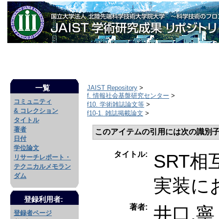
一覧
JAIST Repository
>
f. 情報社会基盤研究センター
>
コミュニティ
f10. 学術雑誌論文等
>
& コレクション
f10-1. 雑誌掲載論文
>
タイトル
著者
このアイテムの引用には次の識別子
日付
学位論文
タイトル:
SRT
リサーチレポート・
テクニカルメモラン
ダム
実装に
登録利用者:
著者:
井口,寧
登録者ページ