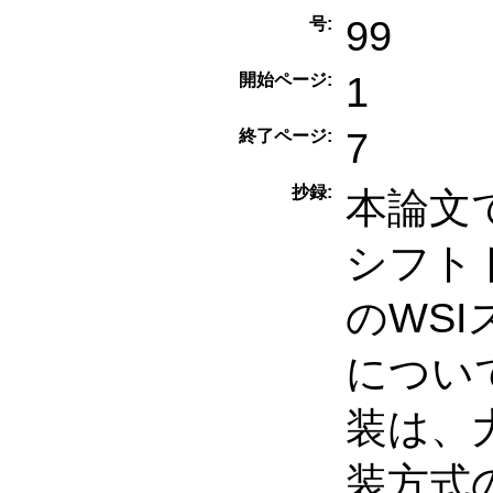
99
号:
1
開始ページ:
7
終了ページ:
抄録:
本論文
シフト
のWS
につい
装は、
装方式