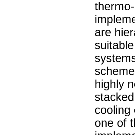
thermo-
impleme
are hie
suitable
systems
schemes
highly 
stacked
cooling
one of 