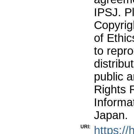
IPSJ. P
Copyrig
of Ethic
to repr
distribu
public a
Rights 
Informa
Japan.
URI:
https:/