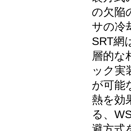
の欠陥
サの冷
SRT
層的な
ック実
が可能
熱を効
る、W
避方式