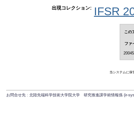
IFSR 2
出現コレクション:
この
ファ
20045
当システムに保
お問合せ先 : 北陸先端科学技術大学院大学 研究推進課学術情報係 (ir-sys[at]ml.