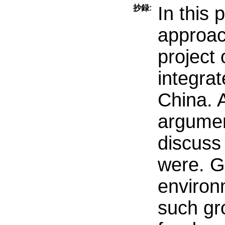
In this
抄録:
approach
project 
integrat
China. 
argumen
discuss
were. G
environ
such gr