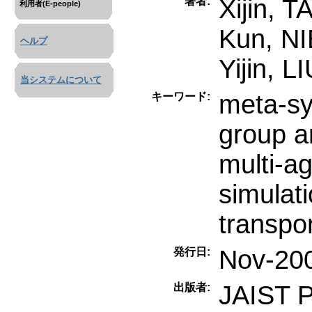
Xijin, 
著者:
利用者(E-people)
Kun, NI
ヘルプ
Yijin, L
当システムについて
meta-sy
キーワード:
group a
multi-a
simulat
transpor
Nov-20
発行日:
JAIST P
出版者: