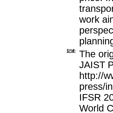
transpo
work aim
perspec
plannin
The orig
記述:
JAIST P
http://ww
press/i
IFSR 20
World C