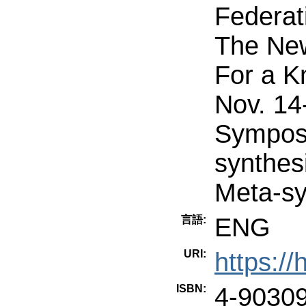
Federat
The New
For a K
Nov. 14
Symposi
synthes
Meta-sy
ENG
言語:
URI:
https:/
ISBN:
4-9030