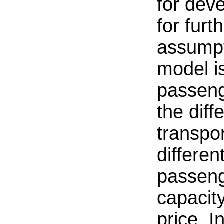
for dev
for furt
assumpt
model i
passeng
the diff
transpo
differen
passeng
capacity
price. I