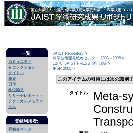
一覧
JAIST Repository
>
科学技術開発戦略センター 2003～2008
>
コミュニティ
z2-70. JAIST PRESS 発行誌等
>
& コレクション
IFSR 2005
>
タイトル
著者
このアイテムの引用には次の識別子
日付
学位論文
Meta-sy
タイトル:
リサーチレポート・
テクニカルメモラン
Constru
ダム
Transpo
登録利用者:
登録者ページ