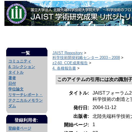
一覧
JAIST Repository
>
科学技術開発戦略センター 2003～2008
>
コミュニティ
z2-60. COE成果報告
>
& コレクション
4. 各種報告書
>
タイトル
著者
このアイテムの引用には次の識別子
日付
学位論文
タイトル:
JAISTフォーラ
リサーチレポート・
科学技術の創造と実
テクニカルメモラン
ダム
2004-11-12
発行日:
出版者:
北陸先端科学技術
登録利用者:
1
開始ページ:
登録者ページ