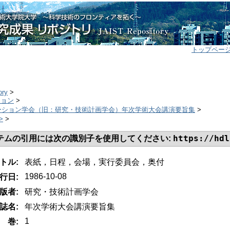
トップペー
ory
>
ション
>
ーション学会（旧：研究・技術計画学会）年次学術大会講演要旨集
>
>
>
https://hdl
テムの引用には次の識別子を使用してください:
トル:
表紙，日程，会場，実行委員会，奥付
1986-10-08
行日:
版者:
研究・技術計画学会
誌名:
年次学術大会講演要旨集
1
巻: