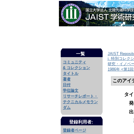
一覧
JAIST Reposit
j. 特別コレク
コミュニティ
研究・イノベ
& コレクション
1986年 <第1回
タイトル
著者
このアイ
日付
学位論文
タイ
リサーチレポート・
テクニカルメモラン
発
ダム
出
登録利用者:
登録者ページ