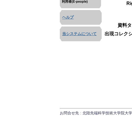
利用者(E-people)
Ri
ヘルプ
資料タ
出現コレクシ
当システムについて
お問合せ先 : 北陸先端科学技術大学院大学 研究推進課