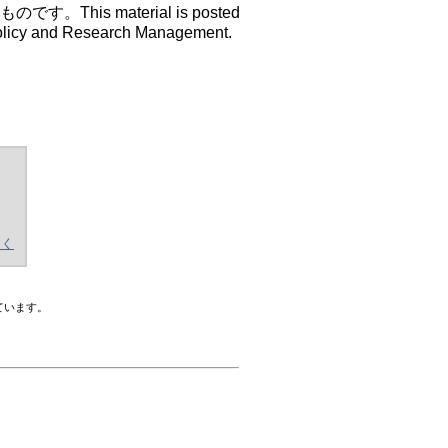
s material is posted
 Policy and Research Management.
開く
ています。