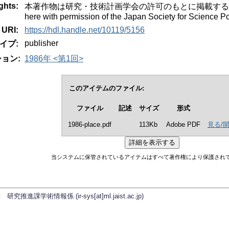
ghts:
本著作物は研究・技術計画学会の許可のもとに掲載するものです。Thi
here with permission of the Japan Society for Science
URI:
https://hdl.handle.net/10119/5156
publisher
イプ:
ョン:
1986年 <第1回>
このアイテムのファイル:
ファイル
記述
サイズ
形式
1986-place.pdf
113Kb
Adobe PDF
見る/
当システムに保管されているアイテムはすべて著作権により保護され
学術情報係 (ir-sys[at]ml.jaist.ac.jp)