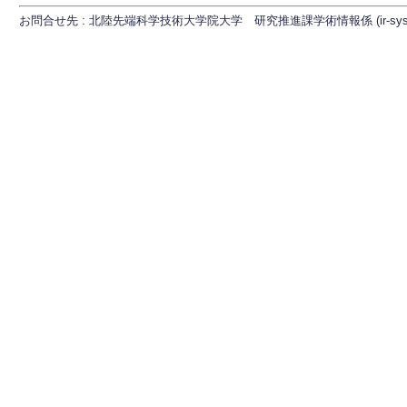
お問合せ先 : 北陸先端科学技術大学院大学 研究推進課学術情報係 (ir-sys[at]ml.