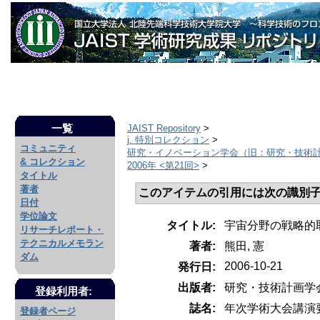
一覧
JAIST Repository
>
j. 特別コレクション
>
コミュニティ
研究・イノベーション学会（旧：研究・技術
& コレクション
2006年 <第21回>
>
タイトル
著者
このアイテムの引用には次の識別子
日付
学位論文
タイトル:
宇宙分野の戦略的取
リサーチレポート・
テクニカルメモラン
著者:
熊田, 憲
ダム
2006-10-21
発行日:
出版者:
研究・技術計画学
登録利用者:
誌名:
年次学術大会講演
登録者ページ