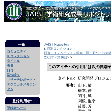
一覧
JAIST Repository
>
j. 特別コレクション
>
コミュニティ
研究・イノベーション学会（旧：研究・技術
& コレクション
2001年 <第16回>
>
タイトル
著者
このアイテムの引用には次の識別子
日付
学位論文
タイトル:
研究開発プロジェ
リサーチレポート・
テクニカルメモラン
著者:
山下, 敏
ダム
橋本, 伸
関谷, 篤
関根, 重幸
登録利用者:
後藤, 芳一
登録者ページ