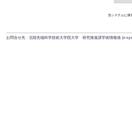
当システムに保
お問合せ先 : 北陸先端科学技術大学院大学 研究推進課学術情報係 (ir-sys[at]ml.