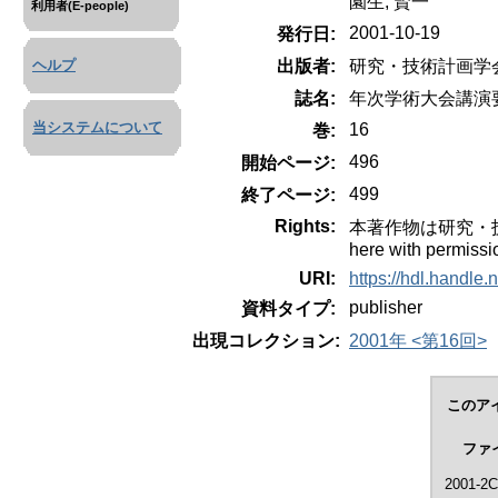
園生, 賢一
利用者(E-people)
2001-10-19
発行日:
出版者:
研究・技術計画学
ヘルプ
誌名:
年次学術大会講演
当システムについて
16
巻:
496
開始ページ:
499
終了ページ:
Rights:
本著作物は研究・技術計
here with permissi
URI:
https://hdl.handle
publisher
資料タイプ:
出現コレクション:
2001年 <第16回>
このア
ファ
2001-2C