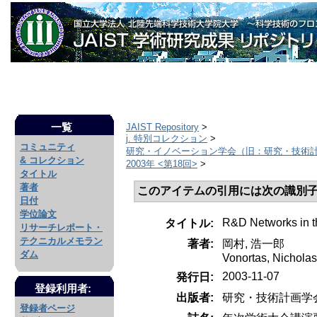
一覧
JAIST Repository
>
j. 特別コレクション
>
コミュニティ
研究・イノベーション学会（旧：研究・技術
& コレクション
2003年 <第18回>
>
タイトル
著者
このアイテムの引用には次の識別子
日付
学位論文
R&D Networks in t
タイトル:
リサーチレポート・
テクニカルメモラン
著者:
岡村, 浩一郎
ダム
Vonortas, Nicholas
2003-11-07
発行日:
登録利用者:
出版者:
研究・技術計画学
登録者ページ