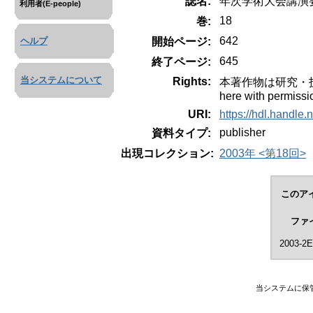
誌名:
年次学術大会講演
利用者(E-people)
18
巻:
642
開始ページ:
ヘルプ
645
終了ページ:
当システムについて
Rights:
本著作物は研究・技術計
here with permissi
URI:
https://hdl.handle
publisher
資料タイプ:
出現コレクション:
2003年 <第18回>
このア
ファ
2003-2E
当システムに保