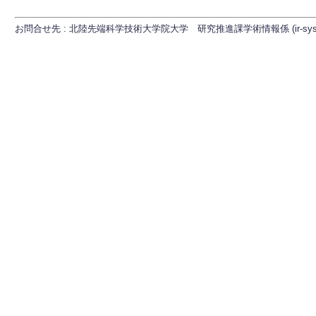
お問合せ先 : 北陸先端科学技術大学院大学 研究推進課学術情報係 (ir-sys[at]ml.