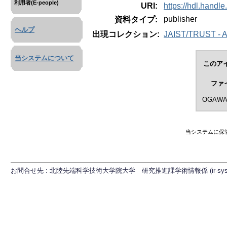
利用者(E-people)
URI:
https://hdl.handl
publisher
資料タイプ:
ヘルプ
出現コレクション:
JAIST/TRUST - A
当システムについて
このア
ファ
OGAWA_
当システムに保
お問合せ先 : 北陸先端科学技術大学院大学 研究推進課学術情報係 (ir-sys[at]ml.