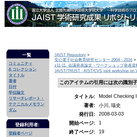
一覧
JAIST Repository
>
安心電子社会教育研究センター 2004～2016
>
コミュニティ
z11-11. 会議発表論文・ワークショップ発表資
& コレクション
JAIST/TRUST - AIST/CVS joint workshop on
タイトル
著者
このアイテムの引用には次の識別子
日付
学位論文
Model Checking I
タイトル:
リサーチレポート・
テクニカルメモラン
著者:
小川, 瑞史
ダム
2008-03-03
発行日:
1
開始ページ:
登録利用者:
19
終了ページ:
登録者ページ