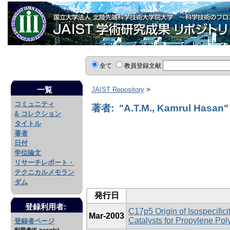
全て
教員登録文献
一覧
JAIST Repository
>
コミュニティ
著者: "A.T.M., Kamrul Hasan"
& コレクション
タイトル
著者
日付
学位論文
リサーチレポート・
テクニカルメモラン
ダム
発行日
登録利用者:
C17p5 Origin of Isospecific
Mar-2003
Catalysts for Propylene Pol
登録者ページ