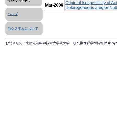
利用者(E-people)
Origin of Isospecificity of 
Mar-2006
Heterogeneous Ziegler-Natt
ヘルプ
当システムについて
お問合せ先 : 北陸先端科学技術大学院大学 研究推進課学術情報係 (ir-sys[at]ml.