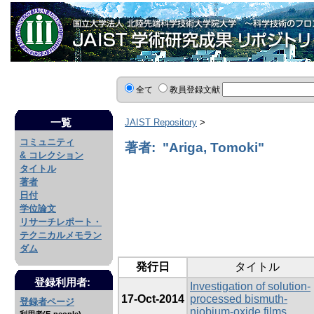
全て
教員登録文献
一覧
JAIST Repository
>
コミュニティ
著者: "Ariga, Tomoki"
& コレクション
タイトル
著者
日付
学位論文
リサーチレポート・
テクニカルメモラン
ダム
発行日
タイトル
登録利用者:
Investigation of solution-
17-Oct-2014
processed bismuth-
登録者ページ
niobium-oxide films