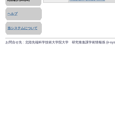
利用者(E-people)
ヘルプ
当システムについて
お問合せ先 : 北陸先端科学技術大学院大学 研究推進課学術情報係 (ir-sys[at]ml.