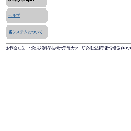
利用者(E-people)
ヘルプ
当システムについて
お問合せ先 : 北陸先端科学技術大学院大学 研究推進課学術情報係 (ir-sys[at]ml.