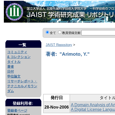
全て
教員登録文献
一覧
JAIST Repository
>
コミュニティ
著者: "Arimoto, Y."
& コレクション
タイトル
著者
日付
学位論文
リサーチレポート・
テクニカルメモラン
ダム
発行日
タイト
登録利用者:
A Domain Analysis of Ar
28-Nov-2006
A Digital License Lang
登録者ページ