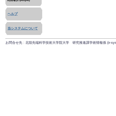
利用者(E-people)
ヘルプ
当システムについて
お問合せ先 : 北陸先端科学技術大学院大学 研究推進課学術情報係 (ir-sys[at]ml.