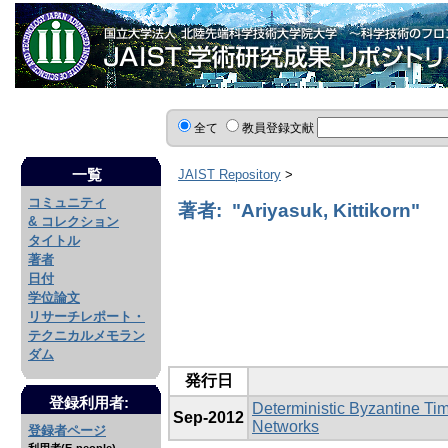
全て
教員登録文献
一覧
JAIST Repository
>
コミュニティ
著者: "Ariyasuk, Kittikorn"
& コレクション
タイトル
著者
日付
学位論文
リサーチレポート・
テクニカルメモラン
ダム
発行日
登録利用者:
Deterministic Byzantine Ti
Sep-2012
Networks
登録者ページ