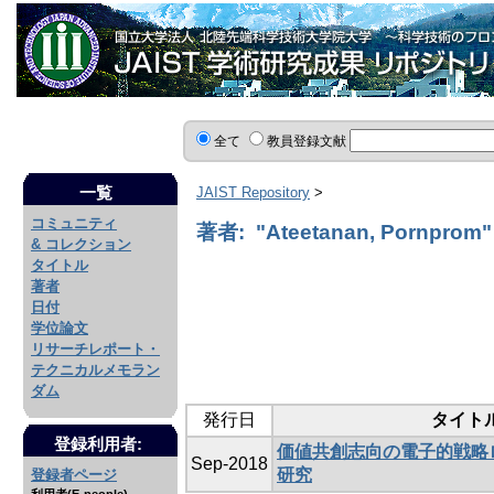
全て
教員登録文献
一覧
JAIST Repository
>
コミュニティ
著者: "Ateetanan, Pornprom"
& コレクション
タイトル
著者
日付
学位論文
リサーチレポート・
テクニカルメモラン
ダム
発行日
タイト
登録利用者:
価値共創志向の電子的戦略
Sep-2018
研究
登録者ページ