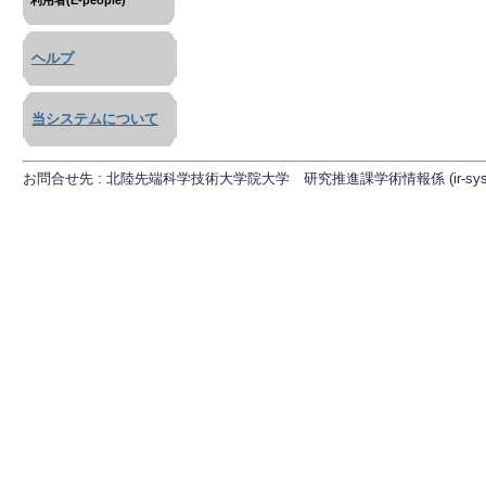
利用者(E-people)
ヘルプ
当システムについて
お問合せ先 : 北陸先端科学技術大学院大学 研究推進課学術情報係 (ir-sys[at]ml.