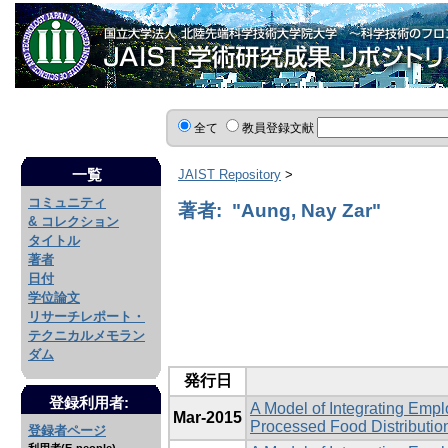
全て
教員登録文献
一覧
JAIST Repository
>
コミュニティ
著者: "Aung, Nay Zar"
& コレクション
タイトル
著者
日付
学位論文
リサーチレポート・
テクニカルメモラン
ダム
発行日
登録利用者:
A Model of Integrating Emp
Mar-2015
Processed Food Distributi
登録者ページ