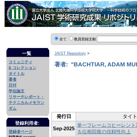
全て
教員登録文献
一覧
JAIST Repository
>
コミュニティ
著者: "BACHTIAR, ADAM MU
& コレクション
タイトル
著者
日付
学位論文
リサーチレポート・
テクニカルメモラン
ダム
発行日
タイ
登録利用者:
単一フレームコヒーレント
Sep-2025
る位相回復の信頼性向上
登録者ページ