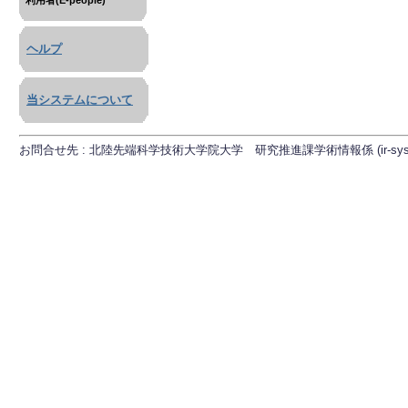
利用者(E-people)
ヘルプ
当システムについて
お問合せ先 : 北陸先端科学技術大学院大学 研究推進課学術情報係 (ir-sys[at]ml.