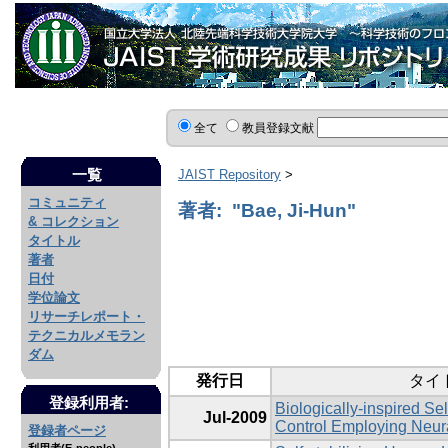
全て
教員登録文献
一覧
JAIST Repository
>
コミュニティ
著者: "Bae, Ji-Hun"
& コレクション
タイトル
著者
日付
学位論文
リサーチレポート・
テクニカルメモラン
ダム
発行日
タイ
登録利用者:
Biologically-inspired Se
Jul-2009
Control Employing Neura
登録者ページ