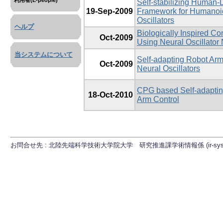
利用者(E-people)
Self-stabilizing Human-
19-Sep-2009
Framework for Humanoi
Oscillators
ヘルプ
Biologically Inspired Co
Oct-2009
Using Neural Oscillator
当システムについて
Self-adapting Robot A
Oct-2009
Neural Oscillators
CPG based Self-adaptin
18-Oct-2010
Arm Control
お問合せ先 : 北陸先端科学技術大学院大学 研究推進課学術情報係 (ir-sys[at]ml.