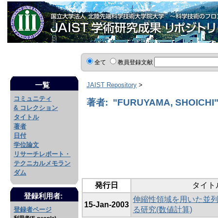
全て
教員登録文献
一覧
JAIST Repository
>
コミュニティ
著者: "FURUYAMA, SHOICHI
& コレクション
タイトル
著者
日付
学位論文
リサーチレポート・
テクニカルメモラン
ダム
発行日
タイト
登録利用者:
伸縮性領域を用いた並
15-Jan-2003
る研究(数値計算)
登録者ページ