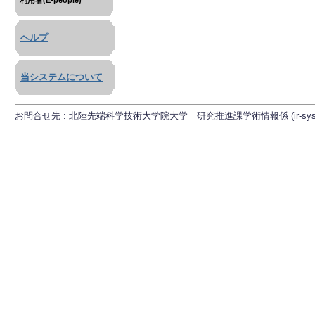
利用者(E-people)
ヘルプ
当システムについて
お問合せ先 : 北陸先端科学技術大学院大学 研究推進課学術情報係 (ir-sys[at]ml.