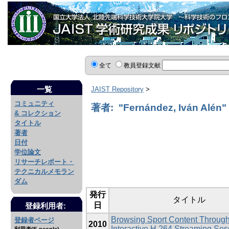
全て
教員登録文献
一覧
JAIST Repository
>
コミュニティ
著者: "Fernández, Iván Alén"
& コレクション
タイトル
著者
日付
学位論文
リサーチレポート・
テクニカルメモラン
ダム
発行
タイトル
日
登録利用者:
Browsing Sport Content Throug
登録者ページ
2010
Interactive H.264 Streaming Ses