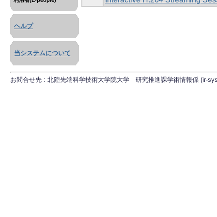
利用者(E-people)
ヘルプ
当システムについて
お問合せ先 : 北陸先端科学技術大学院大学 研究推進課学術情報係 (ir-sys[at]ml.