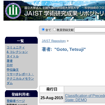
全て
教員登録文献
一覧
JAIST Repository
>
コミュニティ
著者: "Goto, Tetsuji"
& コレクション
タイトル
著者
日付
学位論文
リサーチレポート・
テクニカルメモラン
ダム
発行日
登録利用者:
Classification of Preced
25-Aug-2015
State: DEMO
登録者ページ