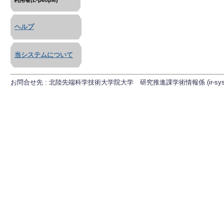
利用者(E-people)
ヘルプ
当システムについて
お問合せ先 : 北陸先端科学技術大学院大学 研究推進課学術情報係 (ir-sys[at]ml.