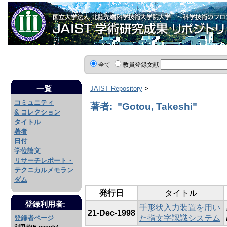
全て
教員登録文献
一覧
JAIST Repository
>
コミュニティ
著者: "Gotou, Takeshi"
& コレクション
タイトル
著者
日付
学位論文
リサーチレポート・
テクニカルメモラン
ダム
発行日
タイトル
登録利用者:
手形状入力装置を用い
21-Dec-1998
た指文字認識システム
登録者ページ