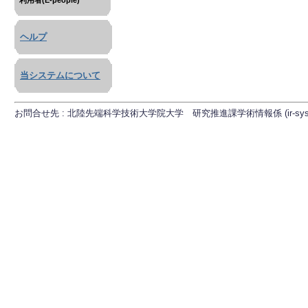
利用者(E-people)
ヘルプ
当システムについて
お問合せ先 : 北陸先端科学技術大学院大学 研究推進課学術情報係 (ir-sys[at]ml.