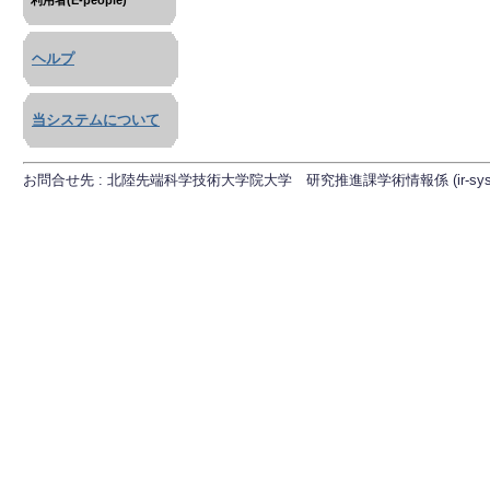
利用者(E-people)
ヘルプ
当システムについて
お問合せ先 : 北陸先端科学技術大学院大学 研究推進課学術情報係 (ir-sys[at]ml.