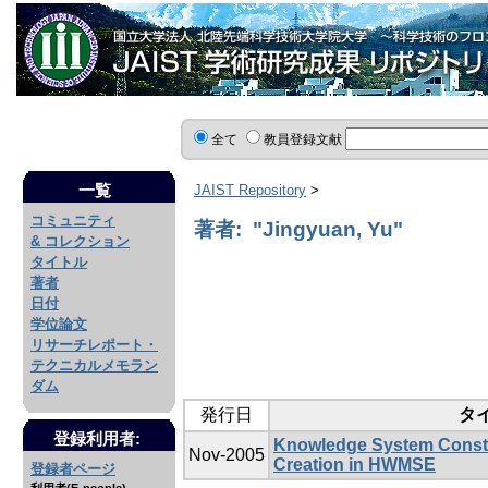
全て
教員登録文献
一覧
JAIST Repository
>
コミュニティ
著者: "Jingyuan, Yu"
& コレクション
タイトル
著者
日付
学位論文
リサーチレポート・
テクニカルメモラン
ダム
発行日
タ
登録利用者:
Knowledge System Const
Nov-2005
Creation in HWMSE
登録者ページ