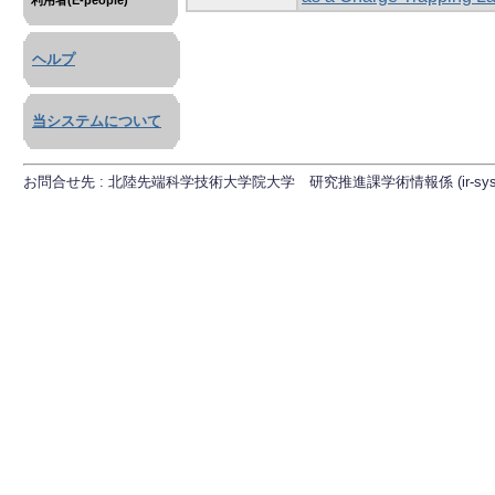
利用者(E-people)
ヘルプ
当システムについて
お問合せ先 : 北陸先端科学技術大学院大学 研究推進課学術情報係 (ir-sys[at]ml.