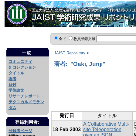
全て
教員登録文献
一覧
JAIST Repository
>
コミュニティ
著者: "Oaki, Junji"
& コレクション
タイトル
著者
日付
学位論文
リサーチレポート・
テクニカルメモラン
ダム
発行日
タイトル
登録利用者:
A Collaborative Multi-
18-Feb-2003
site Teleoperation
T
登録者ページ
over an ISDN
K