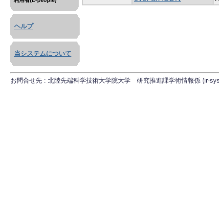
利用者(E-people)
ヘルプ
当システムについて
お問合せ先 : 北陸先端科学技術大学院大学 研究推進課学術情報係 (ir-sys[at]ml.