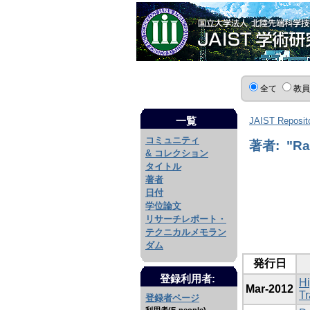
全て
教
一覧
JAIST Reposit
コミュニティ
著者: "Rah
& コレクション
タイトル
著者
日付
学位論文
リサーチレポート・
テクニカルメモラン
ダム
発行日
登録利用者:
Hi
Mar-2012
Tr
登録者ページ