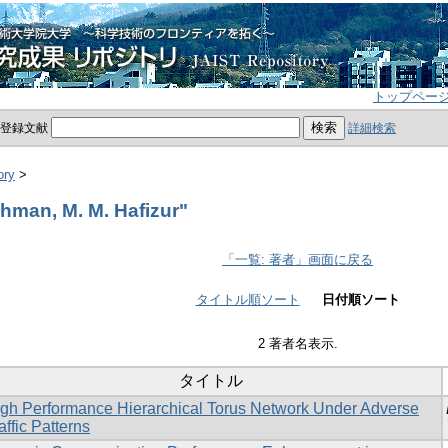
トップペー
員登録文献
詳細検索
ory
>
man, M. M. Hafizur"
「一覧: 著者」画面に戻る
タイトル順ソート
日付順ソート
2 著者名表示.
タイトル
gh Performance Hierarchical Torus Network Under Adverse
affic Patterns