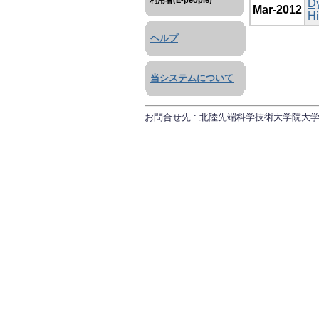
利用者(E-people)
D
Mar-2012
Hi
ヘルプ
当システムについて
お問合せ先 : 北陸先端科学技術大学院大学 研究推進課