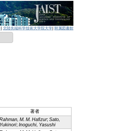
ジ
|
北陸先端科学技術大学院大学
|
附属図書館
著者
Rahman, M. M. Hafizur
;
Sato,
Yukinori
;
Inoguchi, Yasushi