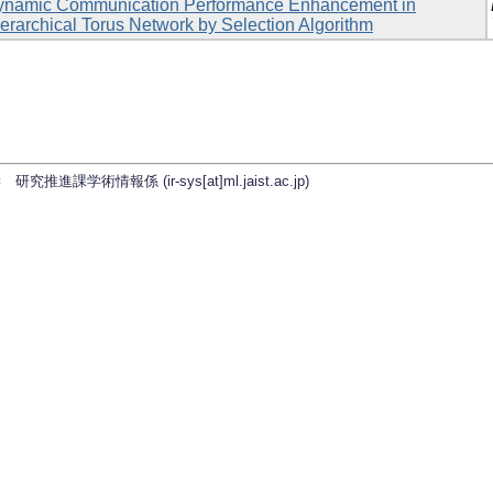
ynamic Communication Performance Enhancement in
erarchical Torus Network by Selection Algorithm
学術情報係 (ir-sys[at]ml.jaist.ac.jp)