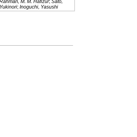
Rahman, M. M. Hafizur
;
Sato,
Yukinori
;
Inoguchi, Yasushi