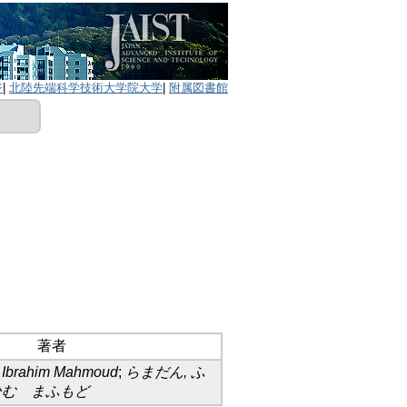
ジ
|
北陸先端科学技術大学院大学
|
附属図書館
著者
 Ibrahim Mahmoud
;
らまだん, ふ
ひむ まふもど