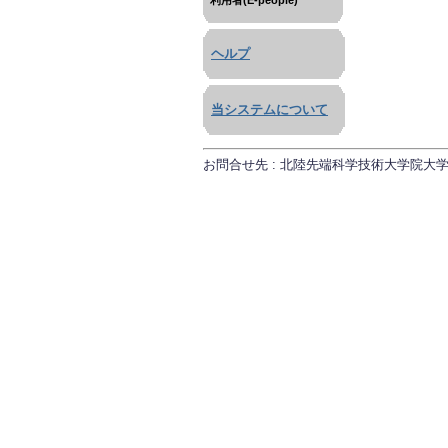
利用者(E-people)
ヘルプ
当システムについて
お問合せ先 : 北陸先端科学技術大学院大学 研究推進課