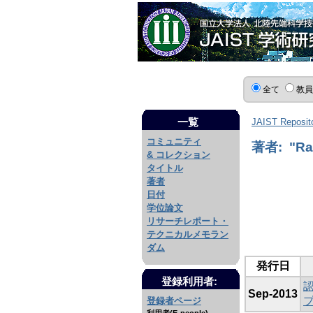
全て
教
一覧
JAIST Reposit
コミュニティ
著者: "Ram
& コレクション
タイトル
著者
日付
学位論文
リサーチレポート・
テクニカルメモラン
ダム
発行日
登録利用者:
Sep-2013
登録者ページ