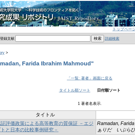
トップペー
員登録文献
詳細検索
ory
>
adan, Farida Ibrahim Mahmoud"
「一覧: 著者」画面に戻る
タイトル順ソート
日付順ソート
1 著者名表示.
タイトル
認証評価政策による高等教育の質保証 －エジ
Ramadan, Farida
プトと日本の比較事例研究－
ぁりだ いぶら