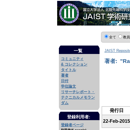
全て
教
一覧
JAIST Reposit
コミュニティ
著者: "Ram
& コレクション
タイトル
著者
日付
学位論文
リサーチレポート・
テクニカルメモラン
ダム
発行日
登録利用者:
22-Feb-2015
登録者ページ