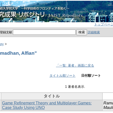
トップペー
員登録文献
詳細検索
ory
>
adhan, Alfian"
「一覧: 著者」画面に戻る
タイトル順ソート
日付順ソート
1 著者名表示.
タイトル
Game Refinement Theory and Multiplayer Games:
Rama
Case Study Using UNO
Mauli