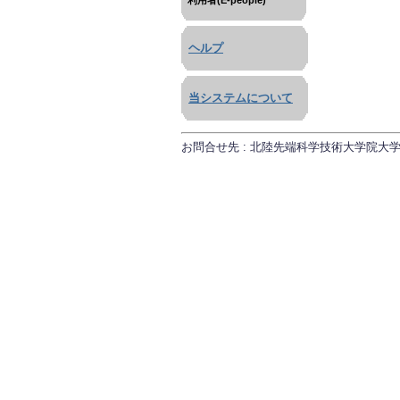
利用者(E-people)
ヘルプ
当システムについて
お問合せ先 : 北陸先端科学技術大学院大学 研究推進課