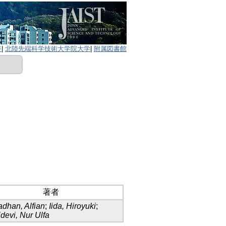
ジ
|
北陸先端科学技術大学院大学
|
附属図書館
著者
dhan, Alfian
;
Iida, Hiroyuki
;
devi, Nur Ulfa