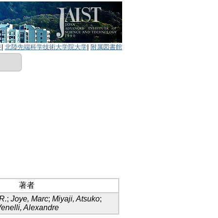
ジ
|
北陸先端科学技術大学院大学
|
附属図書館
著者
R.
;
Joye, Marc
;
Miyaji, Atsuko
;
enelli, Alexandre