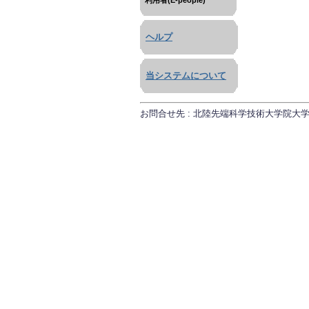
利用者(E-people)
ヘルプ
当システムについて
お問合せ先 : 北陸先端科学技術大学院大学 研究推進課