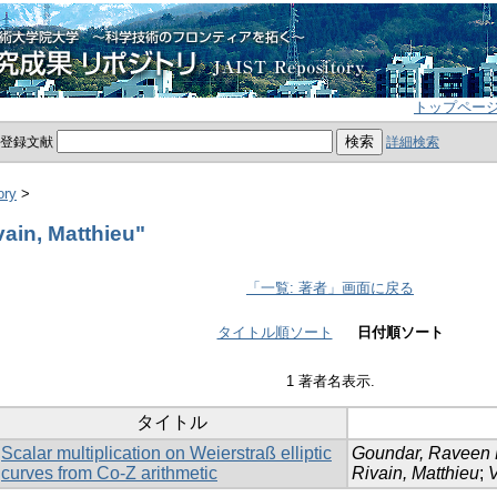
トップペー
員登録文献
詳細検索
ory
>
ain, Matthieu"
「一覧: 著者」画面に戻る
タイトル順ソート
日付順ソート
1 著者名表示.
タイトル
Scalar multiplication on Weierstraß elliptic
Goundar, Raveen 
curves from Co-Z arithmetic
Rivain, Matthieu
;
V