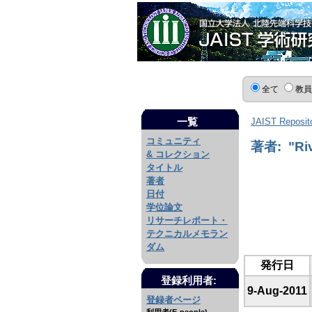
全て
教
一覧
JAIST Reposit
コミュニティ
著者: "Riv
& コレクション
タイトル
著者
日付
学位論文
リサーチレポート・
テクニカルメモラン
ダム
発行日
登録利用者:
9-Aug-2011
登録者ページ