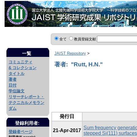
全て
教員登録文献
一覧
JAIST Repository
>
コミュニティ
著者: "Rutt, H.N."
& コレクション
タイトル
著者
日付
学位論文
リサーチレポート・
テクニカルメモラン
ダム
発行日
登録利用者:
Sum frequency generatio
21-Apr-2017
登録者ページ
stepped Si(111) surface