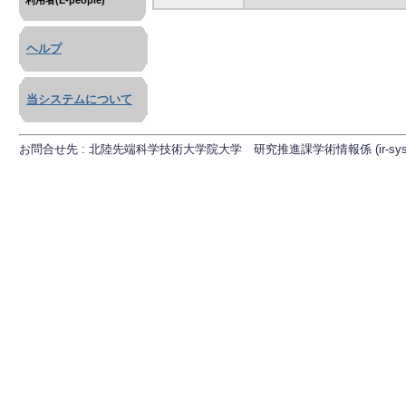
利用者(E-people)
ヘルプ
当システムについて
お問合せ先 : 北陸先端科学技術大学院大学 研究推進課学術情報係 (ir-sys[at]ml.