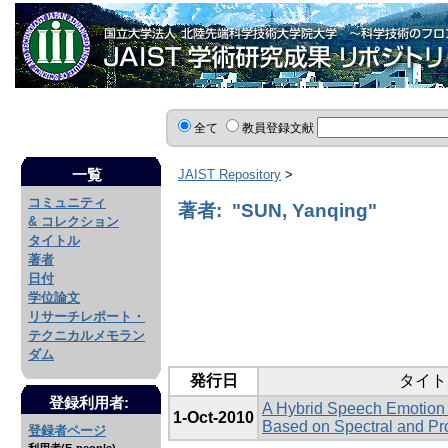
全て
教員登録文献
一覧
JAIST Repository
>
コミュニティ
著者: "SUN, Yanqing"
& コレクション
タイトル
著者
日付
学位論文
リサーチレポート・
テクニカルメモラン
ダム
発行日
タイト
登録利用者:
A Hybrid Speech Emotion
1-Oct-2010
Based on Spectral and Pr
登録者ページ