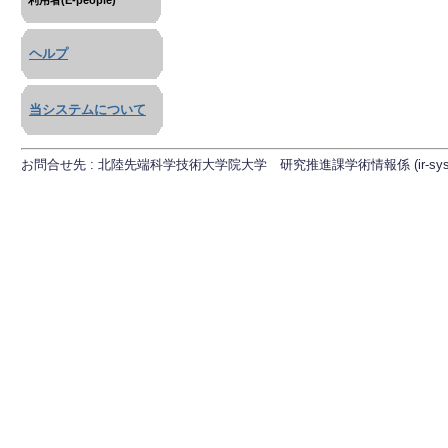
利用者(E-people)
ヘルプ
当システムについて
お問合せ先 : 北陸先端科学技術大学院大学 研究推進課学術情報係 (ir-sys[at]ml.