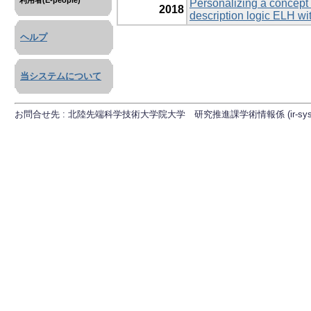
利用者(E-people)
Personalizing a concept 
2018
description logic ELH wit
ヘルプ
当システムについて
お問合せ先 : 北陸先端科学技術大学院大学 研究推進課学術情報係 (ir-sys[at]ml.