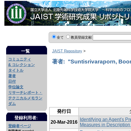
全て
教員登録文献
一覧
JAIST Repository
>
コミュニティ
著者: "Suntisrivaraporn, Boo
& コレクション
タイトル
著者
日付
学位論文
リサーチレポート・
テクニカルメモラン
ダム
発行日
登録利用者:
Identifying an Agent's P
20-Mar-2016
Measures in Description
登録者ページ