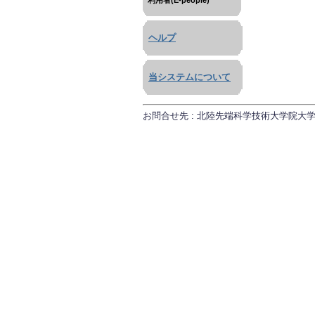
利用者(E-people)
ヘルプ
当システムについて
お問合せ先 : 北陸先端科学技術大学院大学 研究推進課