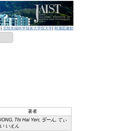
ジ
|
北陸先端科学技術大学院大学
|
附属図書館
著者
ONG, Thi Hai Yen
;
ゔーん, てぃ
い いえん