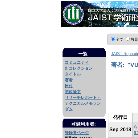
全て
教
一覧
JAIST Reposit
コミュニティ
著者: "VUO
& コレクション
タイトル
著者
日付
学位論文
リサーチレポート・
テクニカルメモラン
ダム
発行日
登録利用者:
A
Sep-2018
a
登録者ページ