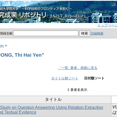
トップペー
員登録文献
詳細検索
ory
>
NG, Thi Hai Yen"
「一覧: 著者」画面に戻る
タイトル順ソート
日付順ソート
1 著者名表示.
タイトル
VU
 Study on Question Answering Using Relation Extraction
nd Textual Evidence
は