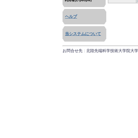
利用者(E-people)
ヘルプ
当システムについて
お問合せ先 : 北陸先端科学技術大学院大学 研究推進課