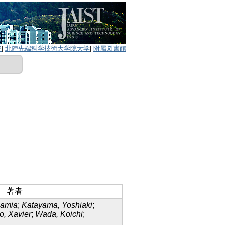
ジ
|
北陸先端科学技術大学院大学
|
附属図書館
著者
Samia
;
Katayama, Yoshiaki
;
o, Xavier
;
Wada, Koichi
;