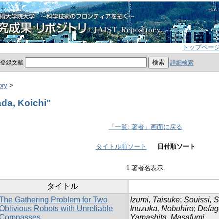
トップペー
員登録文献
詳細検索
ory
>
a, Koichi"
「一覧: 著者」画面に戻る
タイトル順ソート
日付順ソート
1 著者名表示.
タイトル
The Gathering Problem for Two
Izumi, Taisuke
;
Souissi, 
Oblivious Robots with Unreliable
Inuzuka, Nobuhiro
;
Defag
Compasses
Yamashita, Masafumi