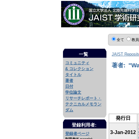
全て
教
一覧
JAIST Reposit
コミュニティ
著者: "Wad
& コレクション
タイトル
著者
日付
学位論文
リサーチレポート・
テクニカルメモラン
ダム
発行日
登録利用者:
3-Jan-2012
登録者ページ