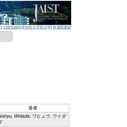
ジ
|
北陸先端科学技術大学院大学
|
附属図書館
著者
ahyu, Widada
;
ワヒュウ, ウイダ
ダ