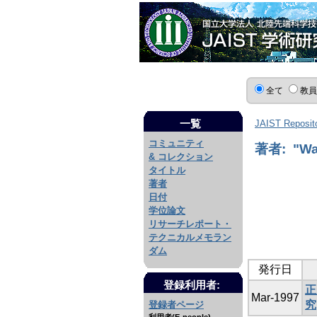
全て
教
一覧
JAIST Reposit
コミュニティ
著者: "Wa
& コレクション
タイトル
著者
日付
学位論文
リサーチレポート・
テクニカルメモラン
ダム
発行日
登録利用者:
正
Mar-1997
究
登録者ページ