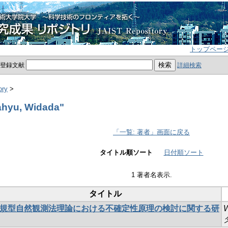
トップペー
員登録文献
詳細検索
ory
>
hyu, Widada"
「一覧: 著者」画面に戻る
タイトル順ソート
日付順ソート
1 著者名表示.
タイトル
規型自然観測法理論における不確定性原理の検討に関する研
W