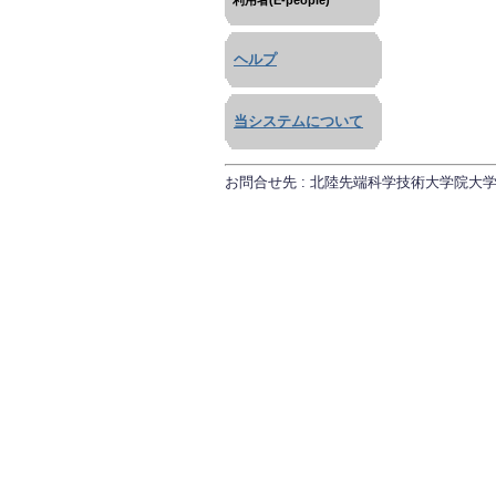
利用者(E-people)
ヘルプ
当システムについて
お問合せ先 : 北陸先端科学技術大学院大学 研究推進課